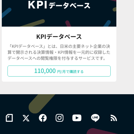
KPIデータベース
「KPIデータベース」とは、日米の主要ネット企業の決
算で開示される決算情報・KPI情報を一元的に収録した
データベースへの閲覧権限を付与するサービスです。
110,000
円/月で購読する