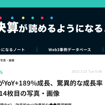
うになるノート
Web3事例データベース
写真・画像
ル
2022.2.22 Tue 0:00
omがYoY+189%成長、驚異的な成長率
14枚目の写真・画像
長の理由#2 効率的かつ効果的な●●獲得戦略