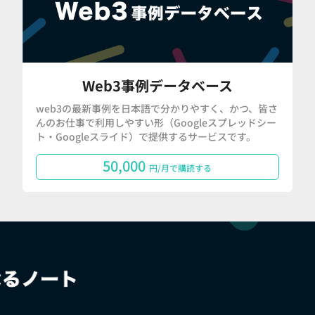
Web3事例データベース
web3の最新事例を日本語で分かりやすく、かつ、皆さ
んのお仕事で利用しやすい形（Googleスプレッドシー
ト・Googleスライド）で提供するサービスです。
50,000
円/月で購読する