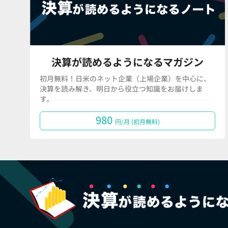
決算が読めるようになるマガジン
初月無料！日米のネット企業（上場企業）を中心に、
決算を読み解き、明日から役立つ知識をお届けしま
す。
980
円/月 (初月無料)