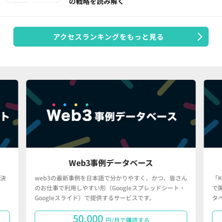
の戦略を読み解く
アクセスランキングをもっと見る
Web3事例データベース
決
web3の最新事例を日本語で分かりやすく、かつ、皆さん
「
のお仕事で利用しやすい形（Googleスプレッドシート・
で
Googleスライド）で提供するサービスです。
タ
50,000
円/月で購読する