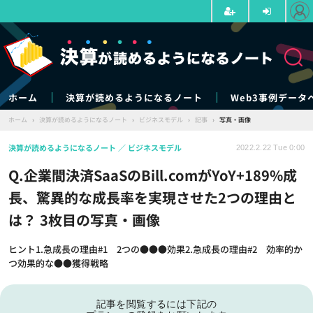
ホーム
決算が読めるようになるノート
Web3事例データ
ホーム
›
決算が読めるようになるノート
›
ビジネスモデル
›
記事
›
写真・画像
決算が読めるようになるノート
ビジネスモデル
2022.2.22 Tue 0:00
Q.企業間決済SaaSのBill.comがYoY+189%成
長、驚異的な成長率を実現させた2つの理由と
は？ 3枚目の写真・画像
ヒント1.急成長の理由#1 2つの●●●効果2.急成長の理由#2 効率的か
つ効果的な●●獲得戦略
記事を閲覧するには下記の