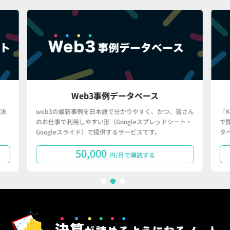
Web3事例データベース
決
web3の最新事例を日本語で分かりやすく、かつ、皆さん
「
のお仕事で利用しやすい形（Googleスプレッドシート・
で
Googleスライド）で提供するサービスです。
タ
50,000
円/月で購読する
1
2
3