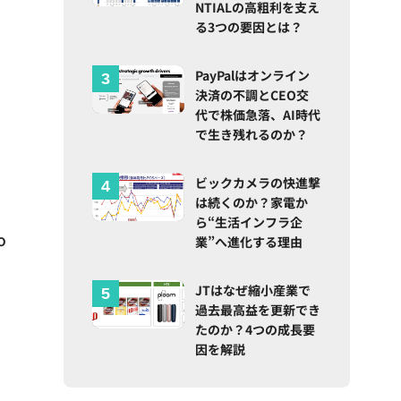
NTIALの高粗利を支え
」
る3つの要因とは？
PayPalはオンライン
決済の不調とCEO交
代で株価急落、AI時代
で生き残れるのか？
ビックカメラの快進撃
は続くのか？家電か
ら“生活インフラ企
o
業”へ進化する理由
JTはなぜ縮小産業で
過去最高益を更新でき
たのか？4つの成長要
因を解説