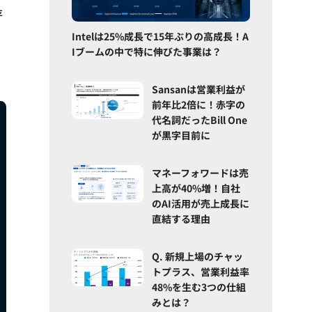
存
Intelは25%成長で15年ぶりの高成長！A
Iブームの中で特に伸びた事業は？
Sansanは営業利益が
前年比2倍に！赤字の
代名詞だったBill One
が黒字目前に
マネーフォワードは売
上高が40%増！自社
のAI活用が売上成長に
直結する理由
Q. 新規上場のチャッ
トプラス、営業利益率
48%を生む3つの仕組
みとは？