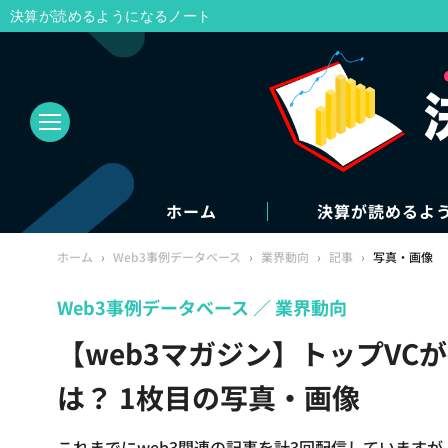
決算が読めるようになるノート
ホーム
決算が読めるよ
ホーム
›
Web3事例データベース
›
業界動向
›
記事
›
写真・画像
Web3事例データベース
業界動向
【web3マガジン】トップVC
は？ 1枚目の写真・画像
これまでにweb3関連の記事を計3回配信しています