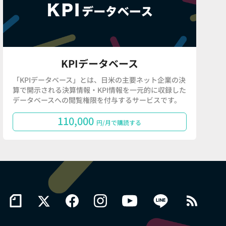
KPIデータベース
「KPIデータベース」とは、日米の主要ネット企業の決
算で開示される決算情報・KPI情報を一元的に収録した
データベースへの閲覧権限を付与するサービスです。
110,000
円/月で購読する