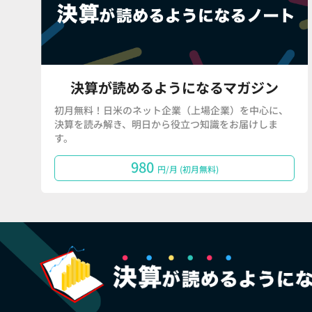
決算が読めるようになるマガジン
初月無料！日米のネット企業（上場企業）を中心に、
決算を読み解き、明日から役立つ知識をお届けしま
す。
980
円/月 (初月無料)