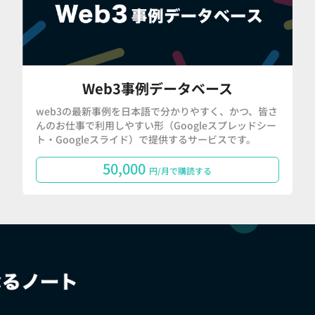
Web3事例データベース
web3の最新事例を日本語で分かりやすく、かつ、皆さ
んのお仕事で利用しやすい形（Googleスプレッドシー
ト・Googleスライド）で提供するサービスです。
50,000
円/月で購読する