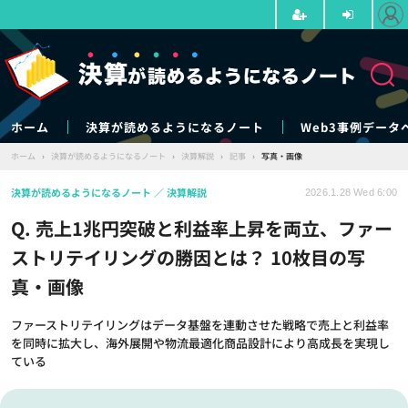
ホーム
決算が読めるようになるノート
Web3事例データ
ホーム
›
決算が読めるようになるノート
›
決算解説
›
記事
›
写真・画像
決算が読めるようになるノート
決算解説
2026.1.28 Wed 6:00
Q. 売上1兆円突破と利益率上昇を両立、ファー
ストリテイリングの勝因とは？ 10枚目の写
真・画像
ファーストリテイリングはデータ基盤を連動させた戦略で売上と利益率
を同時に拡大し、海外展開や物流最適化商品設計により高成長を実現し
ている