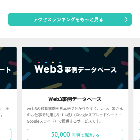
アクセスランキングをもっと見る
Web3事例データベース
決
web3の最新事例を日本語で分かりやすく、かつ、皆さん
「
のお仕事で利用しやすい形（Googleスプレッドシート・
で
Googleスライド）で提供するサービスです。
タ
50,000
円/月で購読する