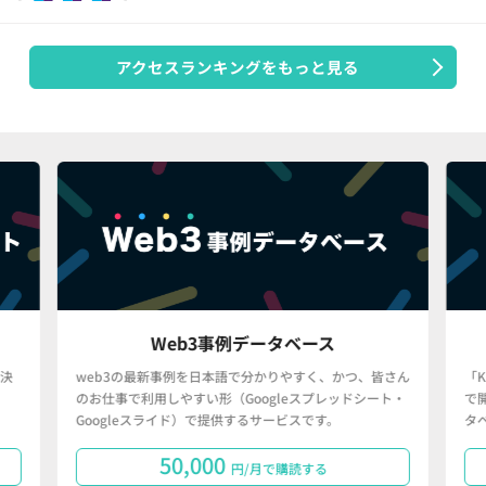
アクセスランキングをもっと見る
Web3事例データベース
決
web3の最新事例を日本語で分かりやすく、かつ、皆さん
「
のお仕事で利用しやすい形（Googleスプレッドシート・
で
Googleスライド）で提供するサービスです。
タ
50,000
円/月で購読する