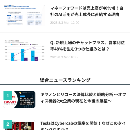
マネーフォワードは売上高が40%増！自
社のAI活用が売上成長に直結する理由
2026.8.3 Mon 12:00
Q. 新規上場のチャットプラス、営業利益
率48%を生む3つの仕組みとは？
2026.8.3 Mon 6:05
総合ニュースランキング
キヤノンとリコーの決算比較と戦略分析 ～オフ
ィス機器2大企業の現在と今後の展望～
TeslaはCybercabの量産を開始！なぜこのタイ
ミングなのか？