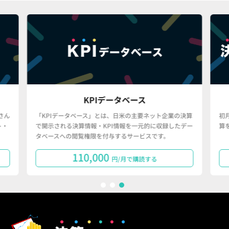
KPIデータベース
さん
「KPIデータベース」とは、日米の主要ネット企業の決算
初
ト・
で開示される決算情報・KPI情報を一元的に収録したデー
算
タベースへの閲覧権限を付与するサービスです。
110,000
円/月で購読する
1
2
3