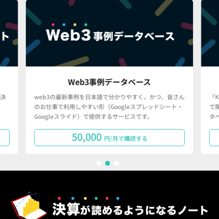
Web3事例データベース
決
web3の最新事例を日本語で分かりやすく、かつ、皆さん
「
のお仕事で利用しやすい形（Googleスプレッドシート・
で
Googleスライド）で提供するサービスです。
タ
50,000
円/月で購読する
1
2
3