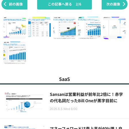
前の画像
この記事へ戻る
2/6
次の画像
SaaS
Sansanは営業利益が前年比2倍に！赤字
の代名詞だったBill Oneが黒字目前に
2026.8.5 Wed 6:00
マネーフォワードは売上高が40%増！自