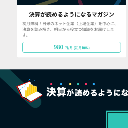
決算が読めるようになるマガジン
初月無料！日米のネット企業（上場企業）を中心に、
決算を読み解き、明日から役立つ知識をお届けしま
す。
980
円/月 (初月無料)