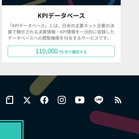
KPIデータベース
「KPIデータベース」とは、日米の主要ネット企業の決
算で開示される決算情報・KPI情報を一元的に収録した
データベースへの閲覧権限を付与するサービスです。
110,000
円/月で購読する