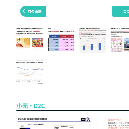
前の画像
こ
小売・D2C