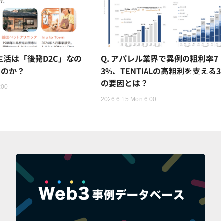
猫生活は「後発D2C」なの
Q. アパレル業界で異例の粗利率7
たのか？
3%、TENTIALの高粗利を支える
の要因とは？
:00
2026.6.15 Mon 6:00