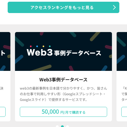
アクセスランキングをもっと見る
Web3事例データベース
決
web3の最新事例を日本語で分かりやすく、かつ、皆さん
「
のお仕事で利用しやすい形（Googleスプレッドシート・
で
Googleスライド）で提供するサービスです。
タ
50,000
円/月で購読する