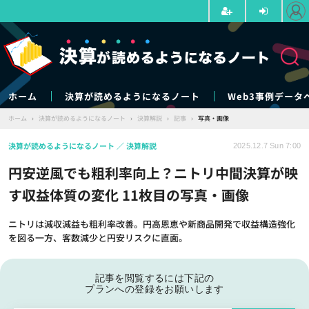
ホーム
決算が読めるようになるノート
Web3事例データ
ホーム
›
決算が読めるようになるノート
›
決算解説
›
記事
›
写真・画像
決算が読めるようになるノート
決算解説
2025.12.7 Sun 7:00
円安逆風でも粗利率向上？ニトリ中間決算が映
す収益体質の変化 11枚目の写真・画像
ニトリは減収減益も粗利率改善。円高恩恵や新商品開発で収益構造強化
を図る一方、客数減少と円安リスクに直面。
記事を閲覧するには下記の
プランへの登録をお願いします