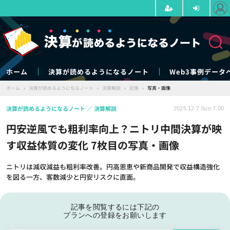
ホーム
決算が読めるようになるノート
Web3事例データ
ホーム
›
決算が読めるようになるノート
›
決算解説
›
記事
›
写真・画像
決算が読めるようになるノート
決算解説
2025.12.7 Sun 7:00
円安逆風でも粗利率向上？ニトリ中間決算が映
す収益体質の変化 7枚目の写真・画像
ニトリは減収減益も粗利率改善。円高恩恵や新商品開発で収益構造強化
を図る一方、客数減少と円安リスクに直面。
記事を閲覧するには下記の
プランへの登録をお願いします