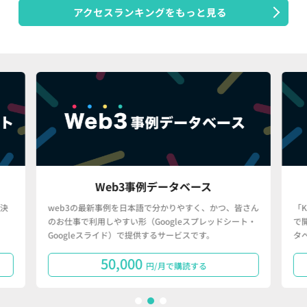
アクセスランキングをもっと見る
Web3事例データベース
決
web3の最新事例を日本語で分かりやすく、かつ、皆さん
「
のお仕事で利用しやすい形（Googleスプレッドシート・
で
Googleスライド）で提供するサービスです。
タ
50,000
円/月で購読する
1
2
3