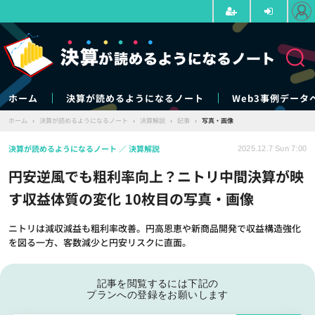
ホーム
決算が読めるようになるノート
Web3事例データ
ホーム
›
決算が読めるようになるノート
›
決算解説
›
記事
›
写真・画像
決算が読めるようになるノート
決算解説
2025.12.7 Sun 7:00
円安逆風でも粗利率向上？ニトリ中間決算が映
す収益体質の変化 10枚目の写真・画像
ニトリは減収減益も粗利率改善。円高恩恵や新商品開発で収益構造強化
を図る一方、客数減少と円安リスクに直面。
記事を閲覧するには下記の
プランへの登録をお願いします