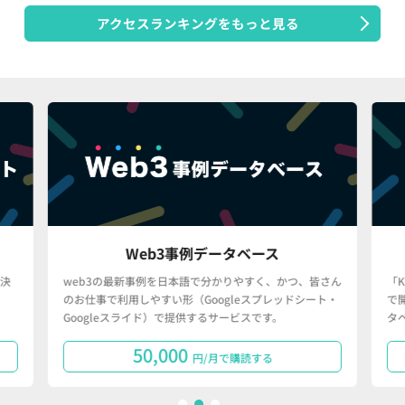
アクセスランキングをもっと見る
Web3事例データベース
決
web3の最新事例を日本語で分かりやすく、かつ、皆さん
「
のお仕事で利用しやすい形（Googleスプレッドシート・
で
Googleスライド）で提供するサービスです。
タ
50,000
円/月で購読する