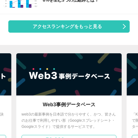
8%を生む3つの仕組みとは？
アクセスランキングをもっと見る
Web3事例データベース
web3の最新事例を日本語で分かりやすく、かつ、皆さん
「KPIデータ
のお仕事で利用しやすい形（Googleスプレッドシート・
で開示される決
Googleスライド）で提供するサービスです。
タベースへの閲