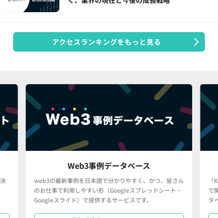
く、業界の現在と今後の成長戦略
アクセスランキングをもっと見る
Web3事例データベース
決
web3の最新事例を日本語で分かりやすく、かつ、皆さん
「
のお仕事で利用しやすい形（Googleスプレッドシート・
で
Googleスライド）で提供するサービスです。
タ