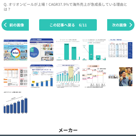
Q. オリオンビールが上場！CAGR37.9%で海外売上が急成長している理由と
は？
前の画像
この記事へ戻る
6/11
次の画像
メーカー