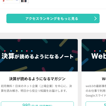
アクセスランキングをもっと見る
るマガジン
Web3事例データベース
企業）を中心に、決
web3の最新事例を日本語で分かりやすく、かつ、皆
をお届けします。
のお仕事で利用しやすい形（Googleスプレッドシー
Googleスライド）で提供するサービスです。
50,000
無料)
円/月で購読する