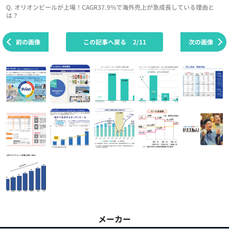
Q. オリオンビールが上場！CAGR37.9%で海外売上が急成長している理由と
は？
前の画像
この記事へ戻る
2/11
次の画像
メーカー