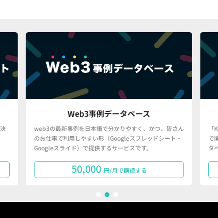
Web3事例データベース
決
web3の最新事例を日本語で分かりやすく、かつ、皆さん
「
のお仕事で利用しやすい形（Googleスプレッドシート・
で
Googleスライド）で提供するサービスです。
タ
50,000
円/月で購読する
1
2
3