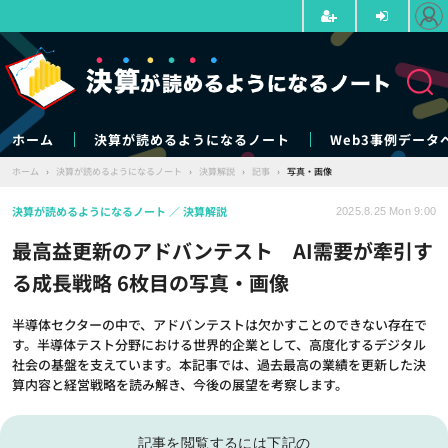
ホーム
決算が読めるようになるノート
Web3事例データ
ホーム
›
決算が読めるようになるノート
›
決算解説
›
記事
›
写真・画像
決算が読めるようになるノート
決算解説
2025.8.25 Mon 9:00
最高益更新のアドバンテスト AI需要が牽引す
る成長戦略 6枚目の写真・画像
半導体セクターの中で、アドバンテストは欠かすことのできない存在で
す。半導体テスト分野における世界的企業として、高度化するデジタル
社会の基盤を支えています。本記事では、過去最高の業績を更新した決
算内容と経営戦略を読み解き、今後の展望を考察します。
記事を閲覧するには下記の