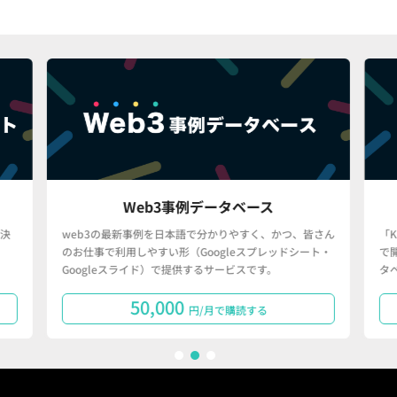
Web3事例データベース
決
web3の最新事例を日本語で分かりやすく、かつ、皆さん
「
のお仕事で利用しやすい形（Googleスプレッドシート・
で
Googleスライド）で提供するサービスです。
タ
50,000
円/月で購読する
1
2
3