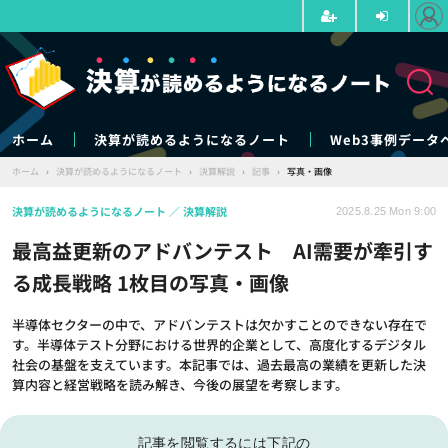
ホーム
決算が読めるようになるノート
Web3事例データ
ホーム
›
決算が読めるようになるノート
›
決算解説
›
記事
›
写真・画像
決算が読めるようになるノート
決算解説
2025.8.25 Mon 9:00
最高益更新のアドバンテスト AI需要が牽引す
る成長戦略 1枚目の写真・画像
半導体セクターの中で、アドバンテストは欠かすことのできない存在で
す。半導体テスト分野における世界的企業として、高度化するデジタル
社会の基盤を支えています。本記事では、過去最高の業績を更新した決
算内容と経営戦略を読み解き、今後の展望を考察します。
記事を閲覧するには下記の