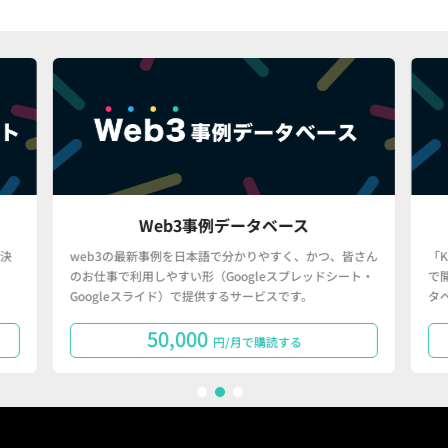
Web3事例データベース
決
web3の最新事例を日本語で分かりやすく、かつ、皆さん
「
のお仕事で利用しやすい形（Googleスプレッドシート・
で
Googleスライド）で提供するサービスです。
タ
50,000
円/月で購読する
1
2
3