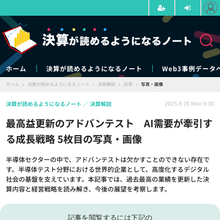
ホーム
決算が読めるようになるノート
Web3事例データ
ホーム
›
決算が読めるようになるノート
›
決算解説
›
記事
›
写真・画像
決算が読めるようになるノート
決算解説
2025.8.25 Mon 9:00
最高益更新のアドバンテスト AI需要が牽引す
る成長戦略 5枚目の写真・画像
半導体セクターの中で、アドバンテストは欠かすことのできない存在で
す。半導体テスト分野における世界的企業として、高度化するデジタル
社会の基盤を支えています。本記事では、過去最高の業績を更新した決
算内容と経営戦略を読み解き、今後の展望を考察します。
記事を閲覧するには下記の