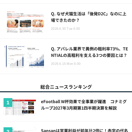
Q. なぜ犬猫生活は「後発D2C」なのに上
場できたのか？
2026.6.30 Tue 6:00
Q. アパレル業界で異例の粗利率73%、TE
NTIALの高粗利を支える3つの要因とは？
2026.6.15 Mon 6:00
総合ニュースランキング
eFootball W杯効果で全事業が躍進 コナミグ
ループ2027年3月期第1四半期決算を解説
Sansanは営業利益が前年比2倍に！赤字の代名