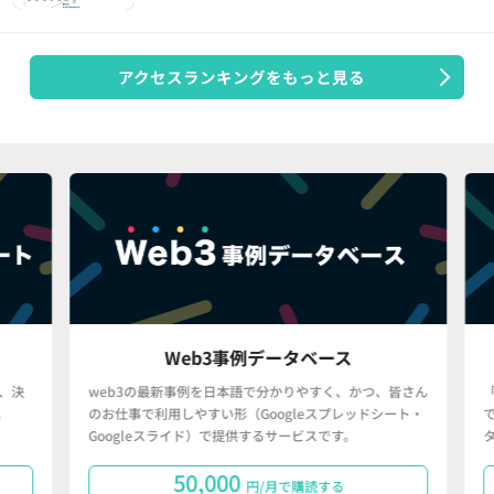
アクセスランキングをもっと見る
Web3事例データベース
決
web3の最新事例を日本語で分かりやすく、かつ、皆さん
「
のお仕事で利用しやすい形（Googleスプレッドシート・
で
Googleスライド）で提供するサービスです。
タ
50,000
円/月で購読する