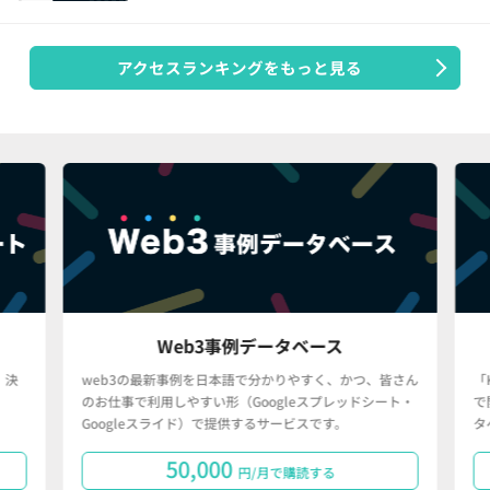
アクセスランキングをもっと見る
Web3事例データベース
決
web3の最新事例を日本語で分かりやすく、かつ、皆さん
「
のお仕事で利用しやすい形（Googleスプレッドシート・
で
Googleスライド）で提供するサービスです。
タ
50,000
円/月で購読する