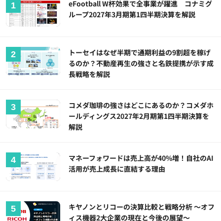
eFootball W杯効果で全事業が躍進 コナミグ
ループ2027年3月期第1四半期決算を解説
トーセイはなぜ半期で通期利益の9割超を稼げ
るのか？不動産再生の強さと名鉄提携が示す成
長戦略を解説
コメダ珈琲の強さはどこにあるのか？コメダホ
ールディングス2027年2月期第1四半期決算を
解説
マネーフォワードは売上高が40%増！自社のAI
活用が売上成長に直結する理由
キヤノンとリコーの決算比較と戦略分析 ～オフ
ィス機器2大企業の現在と今後の展望～