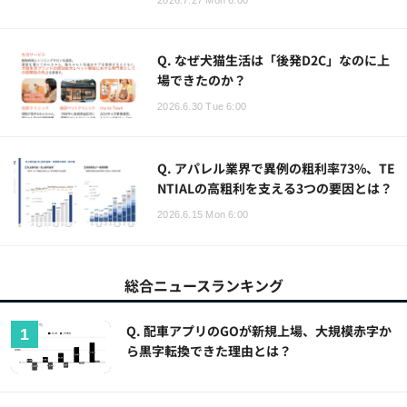
Q. なぜ犬猫生活は「後発D2C」なのに上
場できたのか？
2026.6.30 Tue 6:00
Q. アパレル業界で異例の粗利率73%、TE
NTIALの高粗利を支える3つの要因とは？
2026.6.15 Mon 6:00
総合ニュースランキング
Q. 配車アプリのGOが新規上場、大規模赤字か
ら黒字転換できた理由とは？