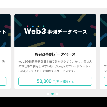
Web3事例データベース
決
web3の最新事例を日本語で分かりやすく、かつ、皆さん
「
のお仕事で利用しやすい形（Googleスプレッドシート・
で
Googleスライド）で提供するサービスです。
タ
50,000
円/月で購読する
1
2
3