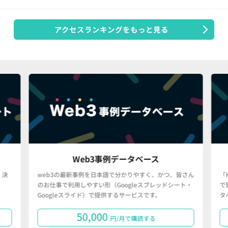
アクセスランキングをもっと見る
Web3事例データベース
決
web3の最新事例を日本語で分かりやすく、かつ、皆さん
「
のお仕事で利用しやすい形（Googleスプレッドシート・
で
Googleスライド）で提供するサービスです。
タ
50,000
円/月で購読する