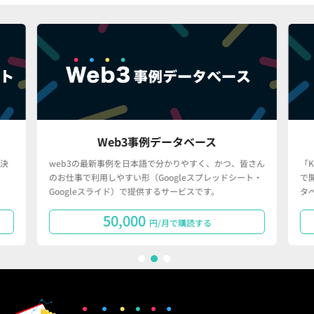
Web3事例データベース
決
web3の最新事例を日本語で分かりやすく、かつ、皆さん
「
のお仕事で利用しやすい形（Googleスプレッドシート・
で
Googleスライド）で提供するサービスです。
タ
50,000
円/月で購読する
1
2
3