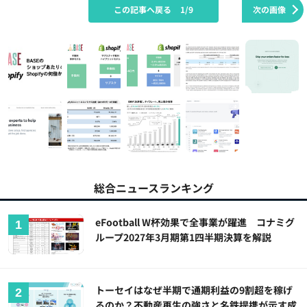
この記事へ戻る
1/9
次の画像
総合ニュースランキング
eFootball W杯効果で全事業が躍進 コナミグ
ループ2027年3月期第1四半期決算を解説
トーセイはなぜ半期で通期利益の9割超を稼げ
るのか？不動産再生の強さと名鉄提携が示す成