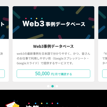
Web3事例データベース
決
web3の最新事例を日本語で分かりやすく、かつ、皆さん
「
のお仕事で利用しやすい形（Googleスプレッドシート・
で
Googleスライド）で提供するサービスです。
タ
50,000
円/月で購読する
1
2
3