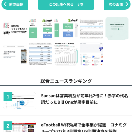
前の画像
この記事へ戻る
8/9
次の画像
総合ニュースランキング
Sansanは営業利益が前年比2倍に！赤字の代名
詞だったBill Oneが黒字目前に
eFootball W杯効果で全事業が躍進 コナミグ
ループ2027年3月期第1四半期決算を解説