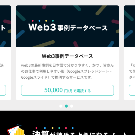
Web3事例データベース
決
web3の最新事例を日本語で分かりやすく、かつ、皆さん
「
のお仕事で利用しやすい形（Googleスプレッドシート・
で
Googleスライド）で提供するサービスです。
タ
50,000
円/月で購読する
1
2
3