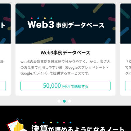
Web3事例データベース
決
web3の最新事例を日本語で分かりやすく、かつ、皆さん
「
のお仕事で利用しやすい形（Googleスプレッドシート・
で
Googleスライド）で提供するサービスです。
タ
50,000
円/月で購読する
1
2
3