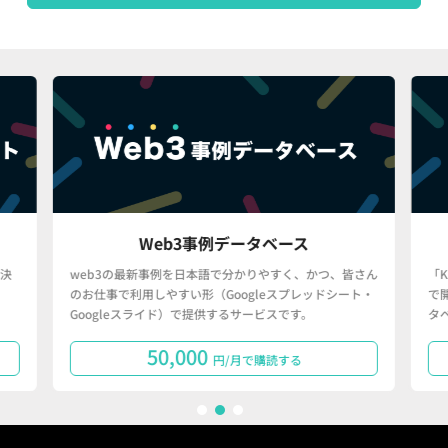
Web3事例データベース
決
web3の最新事例を日本語で分かりやすく、かつ、皆さん
「
のお仕事で利用しやすい形（Googleスプレッドシート・
で
Googleスライド）で提供するサービスです。
タ
50,000
円/月で購読する
1
2
3