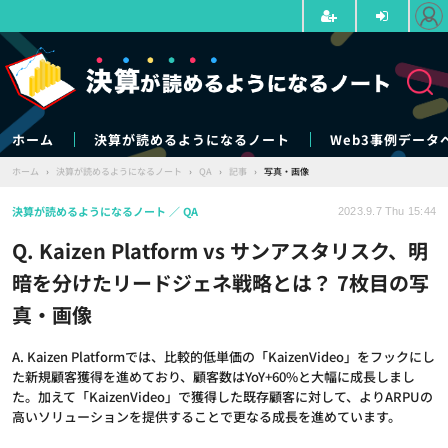
ホーム
決算が読めるようになるノート
Web3事例データ
ホーム
›
決算が読めるようになるノート
›
QA
›
記事
›
写真・画像
決算が読めるようになるノート
QA
2023.9.7 Thu 15:44
Q. Kaizen Platform vs サンアスタリスク、明
暗を分けたリードジェネ戦略とは？ 7枚目の写
真・画像
A. Kaizen Platformでは、比較的低単価の「KaizenVideo」をフックにし
た新規顧客獲得を進めており、顧客数はYoY+60%と大幅に成長しまし
た。加えて「KaizenVideo」で獲得した既存顧客に対して、よりARPUの
高いソリューションを提供することで更なる成長を進めています。