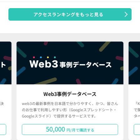
アクセスランキングをもっと見る
Web3事例データベース
決
web3の最新事例を日本語で分かりやすく、かつ、皆さん
「
のお仕事で利用しやすい形（Googleスプレッドシート・
で
Googleスライド）で提供するサービスです。
タ
50,000
円/月で購読する