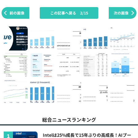
前の画像
この記事へ戻る
2/15
次の画像
総合ニュースランキング
Intelは25%成長で15年ぶりの高成長！AIブー