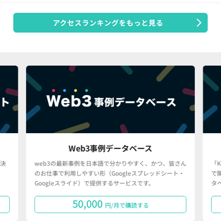
アクセスランキングをもっと見る
Web3事例データベース
決
web3の最新事例を日本語で分かりやすく、かつ、皆さん
「
のお仕事で利用しやすい形（Googleスプレッドシート・
で
Googleスライド）で提供するサービスです。
タ
50,000
円/月で購読する