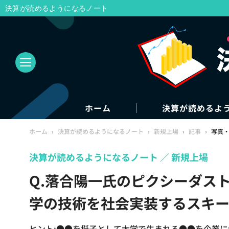
決算が読めるようになるノート
ホーム
決算が読めるよ
ホーム
›
決算が読めるようになるノート
›
新規上場
›
記事
›
写真
決算が読めるようになるノート
新規上場
Q.落合陽一氏のピクシーダスト
学の技術を社会実装するスキー
ヒント:●●を梃子として大学で生まれる●●を企業