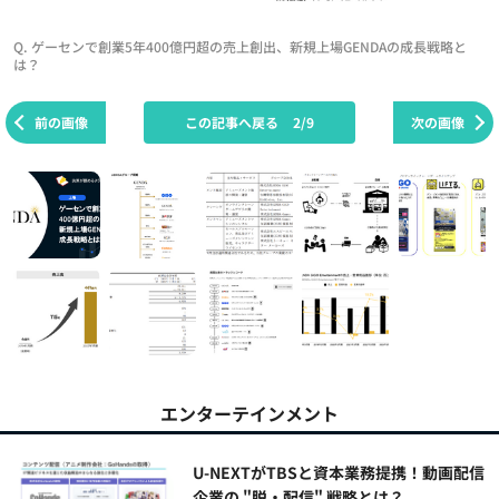
Q. ゲーセンで創業5年400億円超の売上創出、新規上場GENDAの成長戦略と
は？
前の画像
この記事へ戻る
2/9
次の画像
エンターテインメント
U-NEXTがTBSと資本業務提携！動画配信
企業の "脱・配信" 戦略とは？