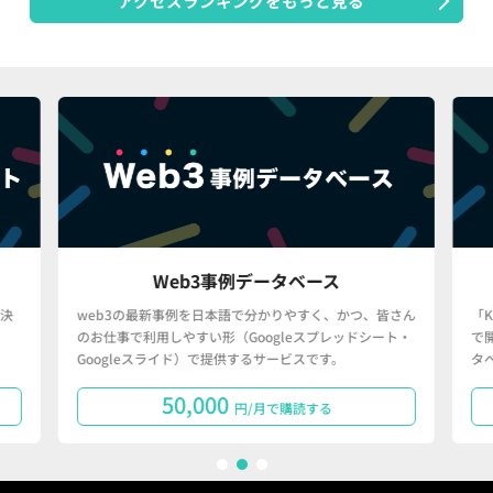
アクセスランキングをもっと見る
Web3事例データベース
決
web3の最新事例を日本語で分かりやすく、かつ、皆さん
「
のお仕事で利用しやすい形（Googleスプレッドシート・
で
Googleスライド）で提供するサービスです。
タ
50,000
円/月で購読する
1
2
3