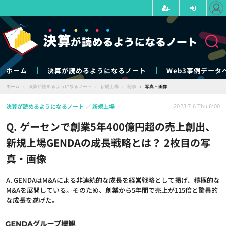
ホーム
決算が読めるようになるノート
Web3事例データ
ホーム
›
決算が読めるようになるノート
›
新規上場
›
記事
›
写真・画像
決算が読めるようになるノート
新規上場
2023.7.6 Thu 6:00
Q. ゲーセンで創業5年400億円超の売上創出、
新規上場GENDAの成長戦略とは？ 2枚目の写
真・画像
A. GENDAはM&Aによる非連続的な成長を経営戦略として掲げ、積極的な
M&Aを展開している。そのため、創業から5年間で売上が115倍と驚異的
な成長を遂げた。