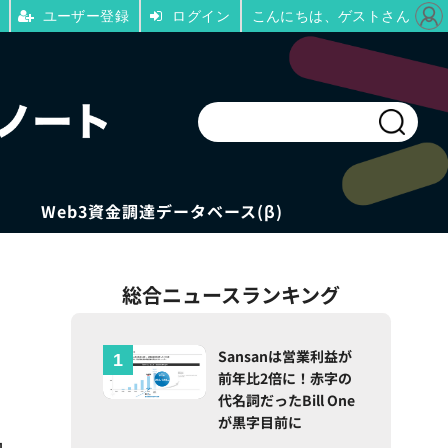
ユーザー登録
ログイン
こんにちは、ゲストさん
Web3資金調達データベース(β)
総合ニュースランキング
Sansanは営業利益が
前年比2倍に！赤字の
代名詞だったBill One
が黒字目前に
ロ