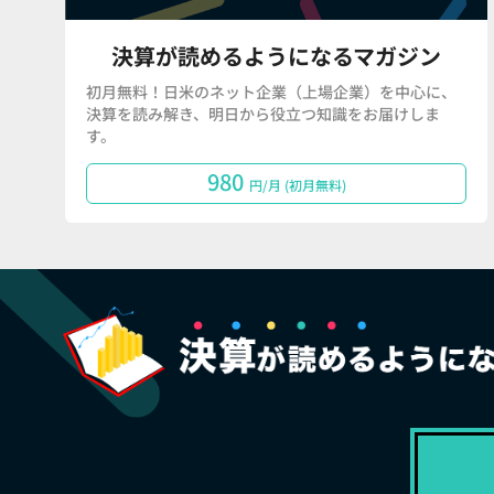
決算が読めるようになるマガジン
初月無料！日米のネット企業（上場企業）を中心に、
決算を読み解き、明日から役立つ知識をお届けしま
す。
980
円/月 (初月無料)