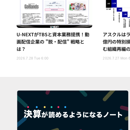
U-NEXTがTBSと資本業務提携！動
アスクルはラ
画配信企業の "脱・配信" 戦略と
億円の特別
は？
む組織再編
2026.7.28 Tue 6:00
2026.7.27 Mon 