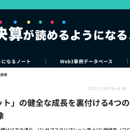
うになるノート
Web3事例データベース
・画像
2023.1.19 Thu 6:36
リット」の健全な成長を裏付ける4つの
像
は以下の通り。(1) サブスクリプション売上(2) 継続率（フ