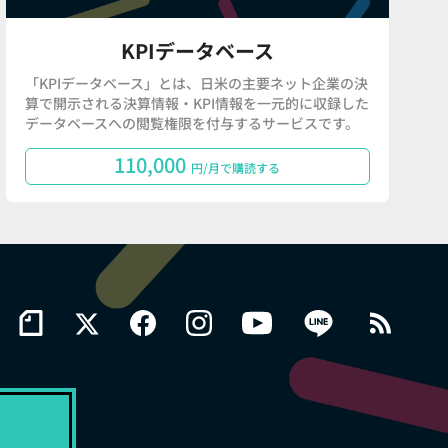
KPIデータベース
「KPIデータベース」とは、日米の主要ネット企業の決
算で開示される決算情報・KPI情報を一元的に収録した
データベースへの閲覧権限を付与するサービスです。
110,000
円/月で購読する