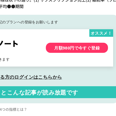
 平均●●期間
記の
プランへの登録をお願いします
オススメ！
月額980円で今すぐ登録
きます
いる方の
ログインはこちらから
くと
こんな記事が読み放題です
4つの指標とは？