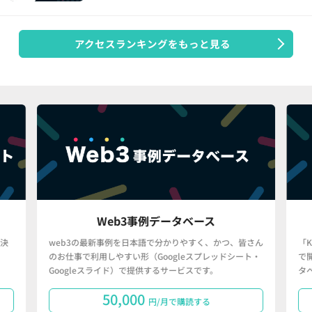
アクセスランキングをもっと見る
Web3事例データベース
決
web3の最新事例を日本語で分かりやすく、かつ、皆さん
「
のお仕事で利用しやすい形（Googleスプレッドシート・
で
Googleスライド）で提供するサービスです。
タ
50,000
円/月で購読する