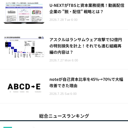
U-NEXTがTBSと資本業務提携！動画配信
企業の "脱・配信" 戦略とは？
2026.7.28 Tue 6:00
アスクルはランサムウェア攻撃で52億円
の特別損失を計上！それでも進む組織再
編の内容は？
2026.7.27 Mon 6:00
noteが自己資本比率を45%→70%で大幅
改善できた理由
2026.7.25 Sat 6:00
総合ニュースランキング