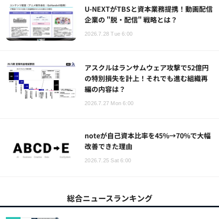
U-NEXTがTBSと資本業務提携！動画配信
企業の "脱・配信" 戦略とは？
2026.7.28 Tue 6:00
アスクルはランサムウェア攻撃で52億円
の特別損失を計上！それでも進む組織再
編の内容は？
2026.7.27 Mon 6:00
noteが自己資本比率を45%→70%で大幅
改善できた理由
2026.7.25 Sat 6:00
総合ニュースランキング