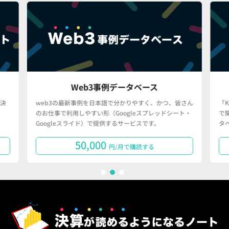
Web3事例データベース
決
web3の最新事例を日本語で分かりやすく、かつ、皆さん
「
のお仕事で利用しやすい形（Googleスプレッドシート・
で
Googleスライド）で提供するサービスです。
タ
50,000
円/月で購読する
1
2
3