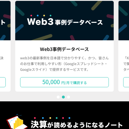
Web3事例データベース
決
web3の最新事例を日本語で分かりやすく、かつ、皆さん
「
のお仕事で利用しやすい形（Googleスプレッドシート・
で
Googleスライド）で提供するサービスです。
タ
50,000
円/月で購読する
1
2
3