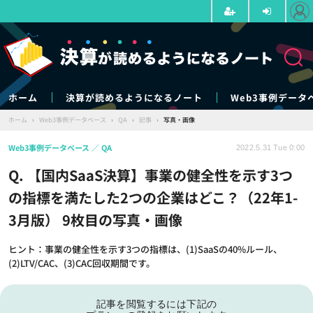
ホーム
決算が読めるようになるノート
Web3事例データ
ホーム
›
Web3事例データベース
›
QA
›
記事
›
写真・画像
Web3事例データベース
QA
2022.5.31 Tue 0:00
Q. 【国内SaaS決算】事業の健全性を示す3つ
の指標を満たした2つの企業はどこ？（22年1-
3月版） 9枚目の写真・画像
ヒント：事業の健全性を示す3つの指標は、(1)SaaSの40%ルール、
(2)LTV/CAC、(3)CAC回収期間です。
記事を閲覧するには下記の