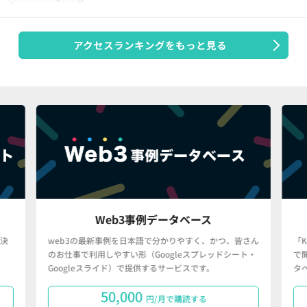
アクセスランキングをもっと見る
Web3事例データベース
決
web3の最新事例を日本語で分かりやすく、かつ、皆さん
「
のお仕事で利用しやすい形（Googleスプレッドシート・
で
Googleスライド）で提供するサービスです。
タ
50,000
円/月で購読する