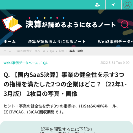
ホーム
決算が読めるようになるノート
Web3事例データ
ホーム
›
Web3事例データベース
›
QA
›
記事
›
写真・画像
Web3事例データベース
QA
2022.5.31 Tue 0:00
Q. 【国内SaaS決算】事業の健全性を示す3つ
の指標を満たした2つの企業はどこ？（22年1-
3月版） 2枚目の写真・画像
ヒント：事業の健全性を示す3つの指標は、(1)SaaSの40%ルール、
(2)LTV/CAC、(3)CAC回収期間です。
記事を閲覧するには下記の