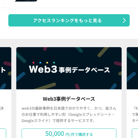
アクセスランキングをもっと見る
Web3事例データベース
決
web3の最新事例を日本語で分かりやすく、かつ、皆さん
「
のお仕事で利用しやすい形（Googleスプレッドシート・
で
Googleスライド）で提供するサービスです。
タ
50,000
円/月で購読する