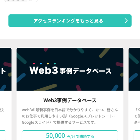
アクセスランキングをもっと見る
Web3事例データベース
決
web3の最新事例を日本語で分かりやすく、かつ、皆さん
「
のお仕事で利用しやすい形（Googleスプレッドシート・
で
Googleスライド）で提供するサービスです。
タ
50,000
円/月で購読する