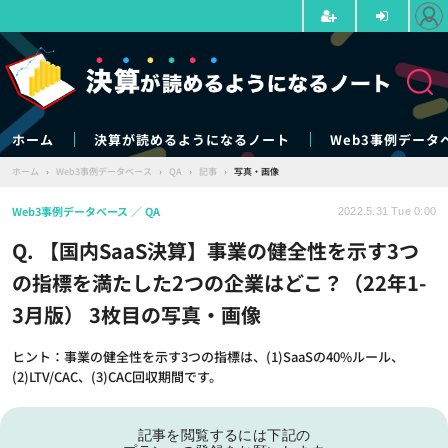
ホーム
決算が読めるようになるノート
Web3事例データ
ホーム
›
Web3事例データベース
›
QA
›
記事
›
写真・画像
Web3事例データベース
QA
2022.5.31 Tue 0:00
Q. 【国内SaaS決算】事業の健全性を示す3つ
の指標を満たした2つの企業はどこ？（22年1-
3月版） 3枚目の写真・画像
ヒント：事業の健全性を示す3つの指標は、(1)SaaSの40%ルール、
(2)LTV/CAC、(3)CAC回収期間です。
記事を閲覧するには下記の