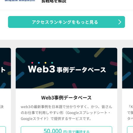
長戦略を解説
アクセスランキングをもっと見る
Web3事例データベース
決
web3の最新事例を日本語で分かりやすく、かつ、皆さん
「
のお仕事で利用しやすい形（Googleスプレッドシート・
で
Googleスライド）で提供するサービスです。
タ
50,000
円/月で購読する