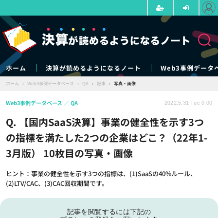
ホーム
決算が読めるようになるノート
Web3事例データ
ホーム
›
Web3事例データベース
›
QA
›
記事
›
写真・画像
Web3事例データベース
QA
2022.5.31 Tue 0:00
Q. 【国内SaaS決算】事業の健全性を示す3つ
の指標を満たした2つの企業はどこ？（22年1-
3月版） 10枚目の写真・画像
ヒント：事業の健全性を示す3つの指標は、(1)SaaSの40%ルール、
(2)LTV/CAC、(3)CAC回収期間です。
記事を閲覧するには下記の