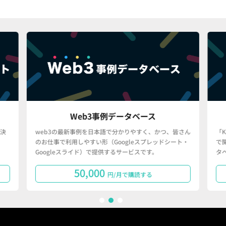
Web3事例データベース
決
web3の最新事例を日本語で分かりやすく、かつ、皆さん
「
のお仕事で利用しやすい形（Googleスプレッドシート・
で
Googleスライド）で提供するサービスです。
タ
50,000
円/月で購読する
1
2
3