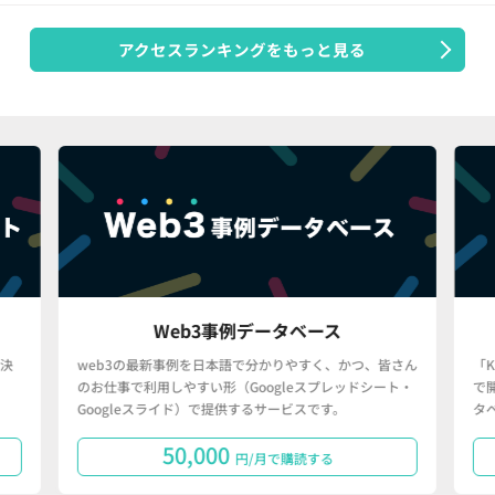
アクセスランキングをもっと見る
Web3事例データベース
決
web3の最新事例を日本語で分かりやすく、かつ、皆さん
「
のお仕事で利用しやすい形（Googleスプレッドシート・
で
Googleスライド）で提供するサービスです。
タ
50,000
円/月で購読する