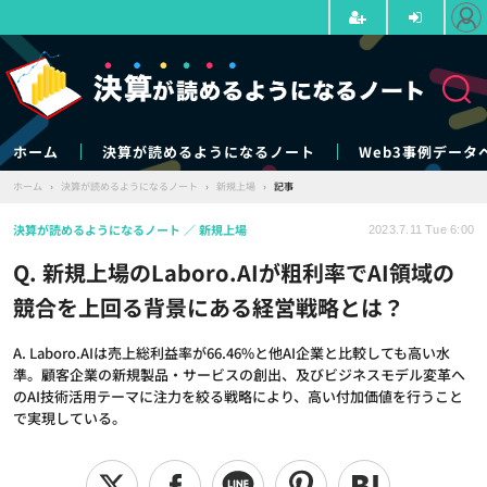
ホーム
決算が読めるようになるノート
Web3事例データ
ホーム
›
決算が読めるようになるノート
›
新規上場
›
記事
決算が読めるようになるノート
新規上場
2023.7.11 Tue 6:00
Q. 新規上場のLaboro.AIが粗利率でAI領域の
競合を上回る背景にある経営戦略とは？
A. Laboro.AIは売上総利益率が66.46%と他AI企業と比較しても高い水
準。顧客企業の新規製品・サービスの創出、及びビジネスモデル変革へ
のAI技術活用テーマに注力を絞る戦略により、高い付加価値を行うこと
で実現している。