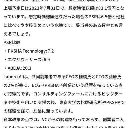
上場予定日は2023年7月31日で、想定時価総額は83.1億円とな
っています。想定時価総額通りだった場合のPSRは6.5倍と他社
に比べてやや控えめという水準です。妥当感のある数字とも言
えるでしょう。
PSR比較
・PKSHA Technology: 7.2
・エクサウィザーズ: 6.9
・ABEJA: 20.3
Laboro.AIは、共同創業者であるCEOの椎橋氏とCTOの藤原氏
の2名が共に、BCG→PKSHA→創業という経歴を持っている点
が特徴的です。コンサルティングファームにおけるビッグデー
タや技術を用いた支援の後、東京大学の松尾研究所やPKSHAで
の経験を経て、創業に至っています。
資本政策の点では、VCからの調達を行っておらず、創業者二人
でそれぞれ35%の合計70%の株式を保有したままの上場という