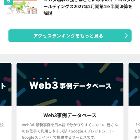
ールディングス2027年2月期第1四半期決算を
解説
アクセスランキングをもっと見る
Web3事例データベース
決
web3の最新事例を日本語で分かりやすく、かつ、皆さん
「
のお仕事で利用しやすい形（Googleスプレッドシート・
で
Googleスライド）で提供するサービスです。
タ