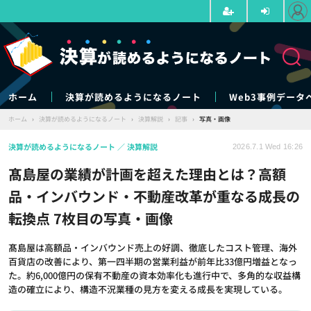
ホーム
決算が読めるようになるノート
Web3事例データ
ホーム
›
決算が読めるようになるノート
›
決算解説
›
記事
›
写真・画像
決算が読めるようになるノート
決算解説
2026.7.1 Wed 16:26
髙島屋の業績が計画を超えた理由とは？高額
品・インバウンド・不動産改革が重なる成長の
転換点 7枚目の写真・画像
髙島屋は高額品・インバウンド売上の好調、徹底したコスト管理、海外
百貨店の改善により、第一四半期の営業利益が前年比33億円増益となっ
た。約6,000億円の保有不動産の資本効率化も進行中で、多角的な収益構
造の確立により、構造不況業種の見方を変える成長を実現している。