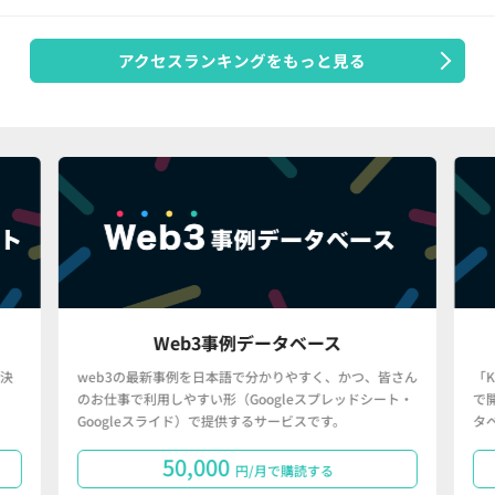
アクセスランキングをもっと見る
Web3事例データベース
決
web3の最新事例を日本語で分かりやすく、かつ、皆さん
「
のお仕事で利用しやすい形（Googleスプレッドシート・
で
Googleスライド）で提供するサービスです。
タ
50,000
円/月で購読する