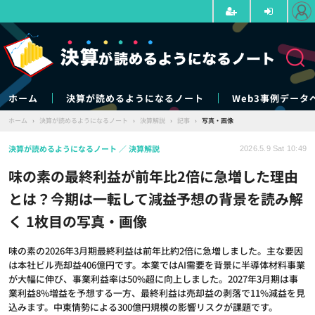
ホーム
決算が読めるようになるノート
Web3事例データ
ホーム
›
決算が読めるようになるノート
›
決算解説
›
記事
›
写真・画像
決算が読めるようになるノート
決算解説
2026.5.9 Sat 10:49
味の素の最終利益が前年比2倍に急増した理由
とは？今期は一転して減益予想の背景を読み解
く 1枚目の写真・画像
味の素の2026年3月期最終利益は前年比約2倍に急増しました。主な要因
は本社ビル売却益406億円です。本業ではAI需要を背景に半導体材料事業
が大幅に伸び、事業利益率は50%超に向上しました。2027年3月期は事
業利益8%増益を予想する一方、最終利益は売却益の剥落で11%減益を見
込みます。中東情勢による300億円規模の影響リスクが課題です。