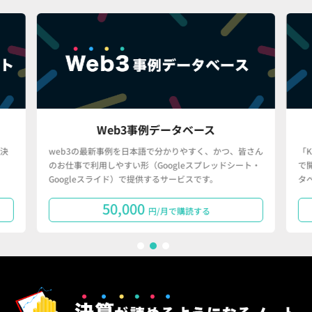
Web3事例データベース
決
web3の最新事例を日本語で分かりやすく、かつ、皆さん
「
のお仕事で利用しやすい形（Googleスプレッドシート・
で
Googleスライド）で提供するサービスです。
タ
50,000
円/月で購読する
1
2
3