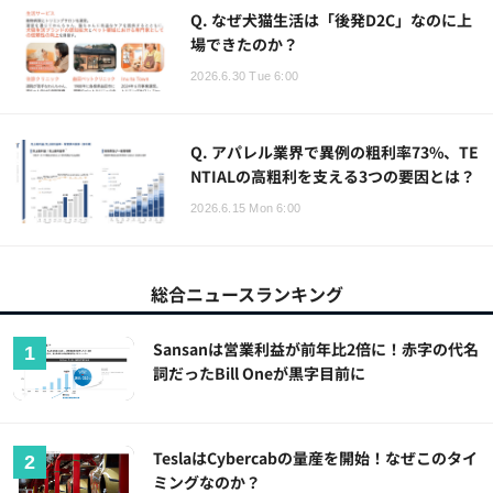
Q. なぜ犬猫生活は「後発D2C」なのに上
場できたのか？
2026.6.30 Tue 6:00
Q. アパレル業界で異例の粗利率73%、TE
NTIALの高粗利を支える3つの要因とは？
2026.6.15 Mon 6:00
総合ニュースランキング
Sansanは営業利益が前年比2倍に！赤字の代名
詞だったBill Oneが黒字目前に
TeslaはCybercabの量産を開始！なぜこのタイ
ミングなのか？