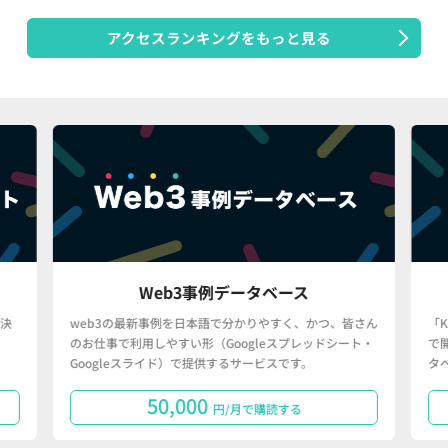
アクセスランキングをもっと見る
Web3事例データベース
決
web3の最新事例を日本語で分かりやすく、かつ、皆さん
「
のお仕事で利用しやすい形（Googleスプレッドシート・
で
Googleスライド）で提供するサービスです。
タ
50,000
円/月で購読する