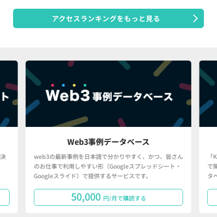
アクセスランキングをもっと見る
Web3事例データベース
決
web3の最新事例を日本語で分かりやすく、かつ、皆さん
「
のお仕事で利用しやすい形（Googleスプレッドシート・
で
Googleスライド）で提供するサービスです。
タ
50,000
円/月で購読する